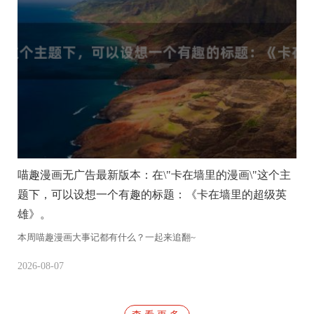
喵趣漫画无广告最新版本：在\"卡在墙里的漫画\"这个主
题下，可以设想一个有趣的标题：《卡在墙里的超级英
雄》。
本
本周喵趣漫画大事记都有什么？一起来追翻~
20
2026-08-07