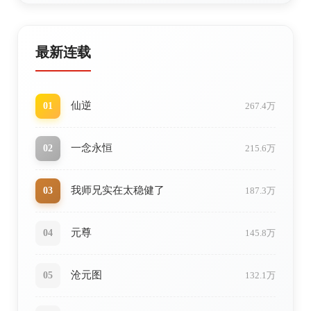
最新连载
仙逆
01
267.4万
一念永恒
02
215.6万
我师兄实在太稳健了
03
187.3万
元尊
04
145.8万
沧元图
05
132.1万