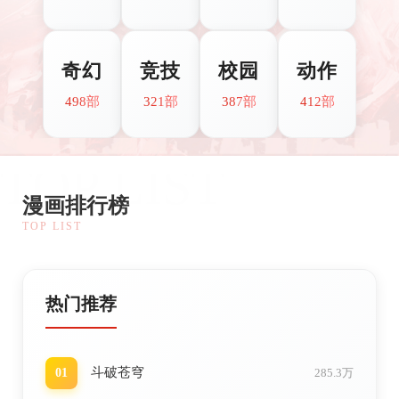
奇幻
竞技
校园
动作
498部
321部
387部
412部
TOP LIST
漫画排行榜
TOP LIST
热门推荐
斗破苍穹
01
285.3万