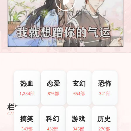
CATEGORIES
热血
恋爱
玄幻
恐怖
1,234部
876部
654部
321部
栏目分类
CATEGORIES
搞笑
科幻
游戏
历史
543部
432部
345部
276部