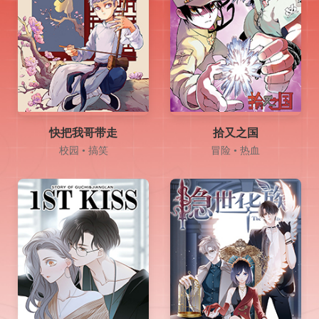
快把我哥带走
拾又之国
校园 • 搞笑
冒险 • 热血