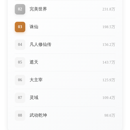
完美世界
02
231.8万
诛仙
03
198.5万
凡人修仙传
04
156.2万
遮天
05
143.7万
大主宰
06
125.9万
灵域
07
109.4万
武动乾坤
08
98.6万