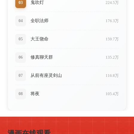
鬼吹灯
03
224.5万
全职法师
04
176.3万
大王饶命
05
159.7万
修真聊天群
06
135.2万
从前有座灵剑山
07
116.8万
将夜
08
105.4万
ONLINE
高清画质
流畅阅读
多种模式
智能推荐
漫画在线观看