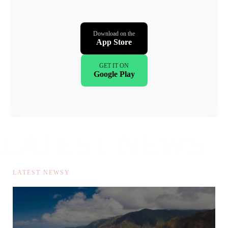
Download on the
App Store
GET IT ON
Google Play
LATEST NEWS
漫画资讯
LATEST NEWSY