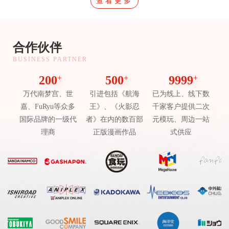
查看更多
BUSINESS
合作伙伴
SYSTEM
BUSINESS PARTNER
200
+
500
+
9999
+
万代南梦宫、世
引进包括《航海
已为线上、线下数
嘉、FuRyu等众多
王》、《火影忍
千家客户提供二次
国际品牌的一级代
者》在内的数百部
元模玩、周边一站
理商
正版漫画作品
式供应