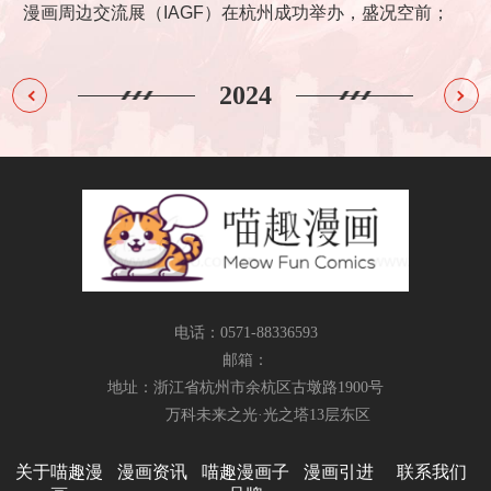
售额
漫画周边交流展（IAGF）在杭州成功举办，盛况空前；
度该
全年度三月兽线下门店稳步拓展，截止2024年底，全国门店数量
2
2023
2024
突破40家，成为IP衍生品类门店头部品牌。
电话：0571-88336593
邮箱：
地址：浙江省杭州市余杭区古墩路1900号
万科未来之光·光之塔13层东区
关于喵趣漫
漫画资讯
喵趣漫画子
漫画引进
联系我们