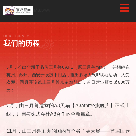
/favicon.ico
喵趣漫画
OUR JOURNEY
我们的历程
5月，推出全新子品牌三月兽CAFE（原三月兽mini），并相继在
大开
杭州、苏州、西安开设线下门店，推出多场人气IP联动活动，大受
兽运
欢迎。同月开设线上三月兽京东旗舰店，首日营业额突破500万
）上
元；
大关
7月，由三月兽运营的A3天猫【A3athree旗舰店】正式上
线，开启与株式会社A3合作的全新篇章。
、苏
11月，由三月兽主办的国内首个谷子类大展——首届国际