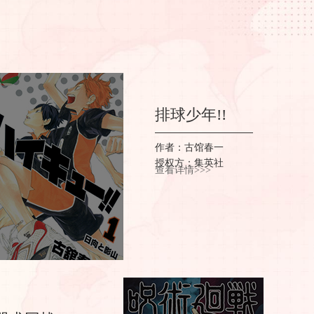
排球少年!!
作者：
古馆春一
授权方：
集英社
查看详情>>>