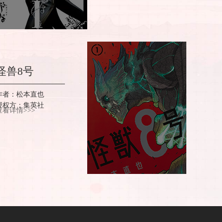
怪兽8号
作者：
松本直也
授权方：
集英社
查看详情>>>