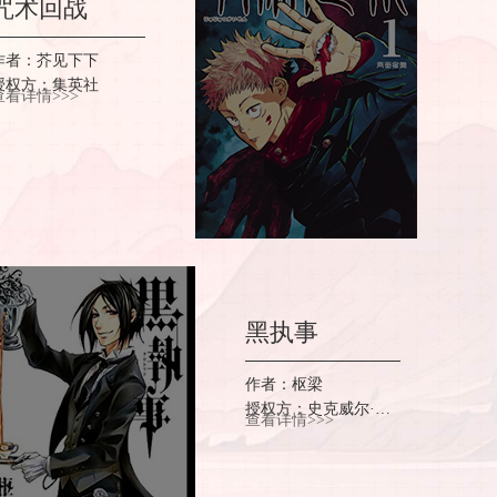
咒术回战
作者：
芥见下下
授权方：
集英社
查看详情>>>
黑执事
作者：
枢梁
授权方：
史克威尔·艾尼克斯
查看详情>>>