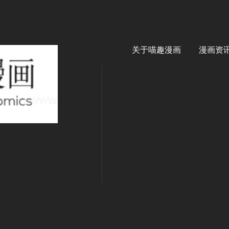
关于喵趣漫画
漫画资