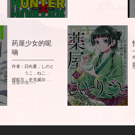
药屋少女的呢
喃
作者：
日向夏，しのと
うこ，ねこクラ
授权方：
ゲ
史克威尔·艾尼克斯
查看详情>>>