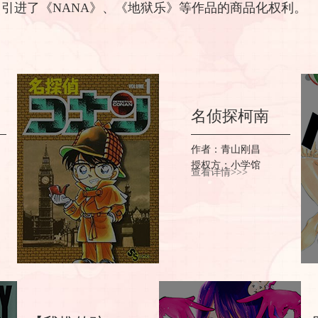
引进了《NANA》、《地狱乐》等作品的商品化权利。
名侦探柯南
作者：
青山刚昌
授权方：
小学馆
查看详情>>>