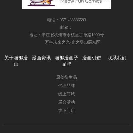
电话：0571-88336593
邮箱：
地址：浙江省杭州市余杭区古墩路1900号
万科未来之光·光之塔13层东区
关于喵趣漫
漫画资讯
喵趣漫画子
漫画引进
联系我们
画
品牌
原创衍生品
代理品牌
线上商城
展会活动
线下门店