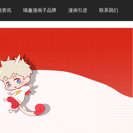
画资讯
喵趣漫画子品牌
漫画引进
联系我们