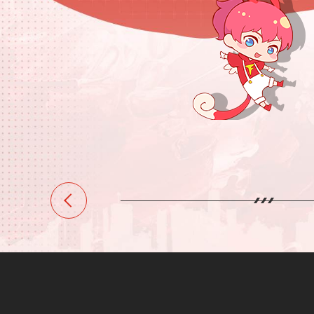
6月，三月兽重庆店开业，之后随着杭州店、上海店
州店等陆续开业，三月兽线下门店开始在全国拓展；
11月，三月兽天猫旗舰店首次参加双十一活动，总
额超5000万元，进入潮流玩具类全网TOP 3，成为
度该品类黑马。
2021
2022
2