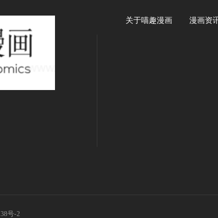
关于喵趣漫画
漫画资
138号-2