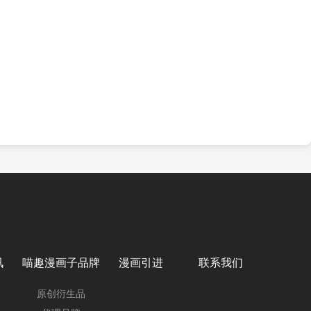
讯
喵趣漫画子品牌
漫画引进
联系我们
原创衍生品